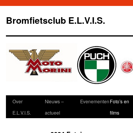
Ga
naar
Bromfietsclub E.L.V.I.S.
de
inhoud
Over
Nieuws –
Evenementen
Foto’s en
E.L.V.I.S.
actueel
films