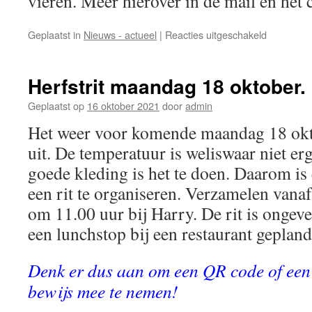
vieren. Meer hierover in de mail en het 
voor
Geplaatst in
Nieuws - actueel
|
Reacties uitgeschakeld
We
gaan
weer
Herfstrit maandag 18 oktober.
toeren!
Geplaatst op
16 oktober 2021
door
admin
Het weer voor komende maandag 18 okto
uit. De temperatuur is weliswaar niet e
goede kleding is het te doen. Daarom is
een rit te organiseren. Verzamelen vanaf
om 11.00 uur bij Harry. De rit is ongeve
een lunchstop bij een restaurant gepland
Denk er dus aan om een QR code of ee
bewijs mee te nemen!