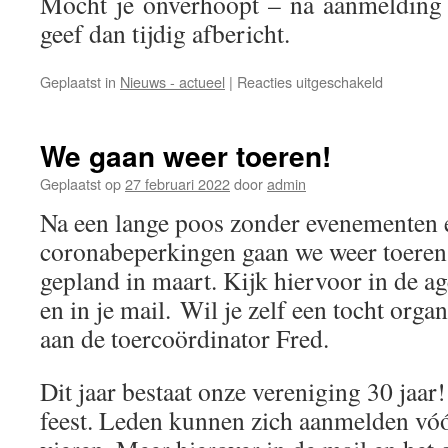
Mocht je onverhoopt – na aanmelding
geef dan tijdig afbericht.
voor
Geplaatst in
Nieuws - actueel
|
Reacties uitgeschakeld
1992
–
2022
We gaan weer toeren!
E.L.V.I.S.
30
Geplaatst op
27 februari 2022
door
admin
jaar!
Na een lange poos zonder evenementen e
coronabeperkingen gaan we weer toeren
gepland in maart. Kijk hiervoor in de a
en in je mail. Wil je zelf een tocht organ
aan de toercoördinator Fred.
Dit jaar bestaat onze vereniging 30 jaar!
feest. Leden kunnen zich aanmelden vóó