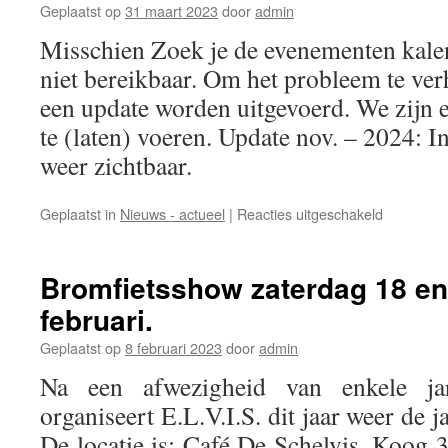
E.L.V.I.S.
Geplaatst op
31 maart 2023
door
admin
Bromfiets
Misschien Zoek je de evenementen kalend
in
Aartswoud
niet bereikbaar. Om het probleem te ve
een update worden uitgevoerd. We zijn 
te (laten) voeren. Update nov. – 2024: I
weer zichtbaar.
voor
Geplaatst in
Nieuws - actueel
|
Reacties uitgeschakeld
Evenemen
kalender
Bromfietsshow zaterdag 18 e
februari.
Geplaatst op
8 februari 2023
door
admin
Na een afwezigheid van enkele j
organiseert E.L.V.I.S. dit jaar weer de 
De locatie is: Café De Schelvis, Koog 