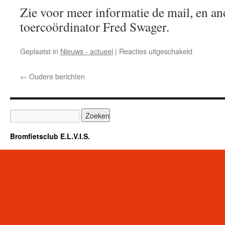
Zie voor meer informatie de mail, en and
toercoördinator Fred Swager.
voor
Geplaatst in
Nieuws - actueel
|
Reacties uitgeschakeld
Herfstrit
maandag
←
Oudere berichten
18
oktober.
Bromfietsclub E.L.V.I.S.