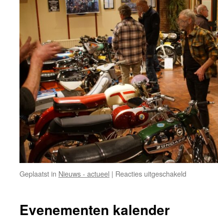
voor
Geplaatst in
Nieuws - actueel
|
Reacties uitgeschakeld
20
en
21
Evenementen kalender
april