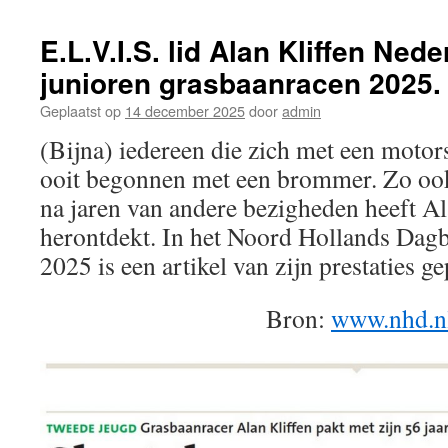
bromfiets
in
E.L.V.I.S. lid Alan Kliffen Ne
Oudorp
junioren grasbaanracen 2025.
Geplaatst op
14 december 2025
door
admin
(Bijna) iedereen die zich met een motor
ooit begonnen met een brommer. Zo ook 
na jaren van andere bezigheden heeft A
herontdekt. In het Noord Hollands Dag
2025 is een artikel van zijn prestaties ge
Bron:
www.nhd.n