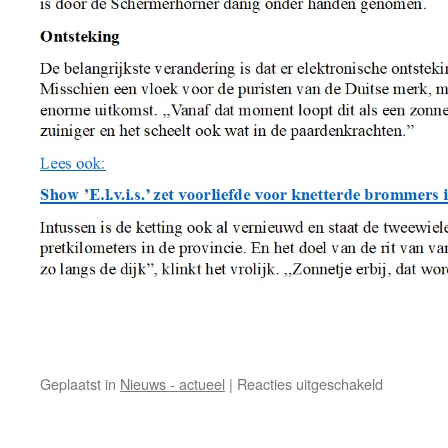
voor
Geplaatst in
Nieuws - actueel
|
Reacties uitgeschakeld
Een
lid
gespot