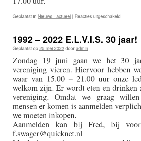
17.00 uur.
voor
Geplaatst in
Nieuws - actueel
|
Reacties uitgeschakeld
Bromfiets
zaterdag
18
1992 – 2022 E.L.V.I.S. 30 jaar!
en
zondag
Geplaatst op
25 mei 2022
door
admin
19
Zondag 19 juni gaan we het 30 jar
februari.
vereniging vieren. Hiervoor hebben w
waar van 15.00 – 21.00 uur onze led
welkom zijn. Er wordt eten en drinke
vereniging. Omdat we graag willen
mensen er komen is aanmelden verplich
we moeten inkopen.
Aanmelden kan bij Fred, bij voor
f.swager@quicknet.nl