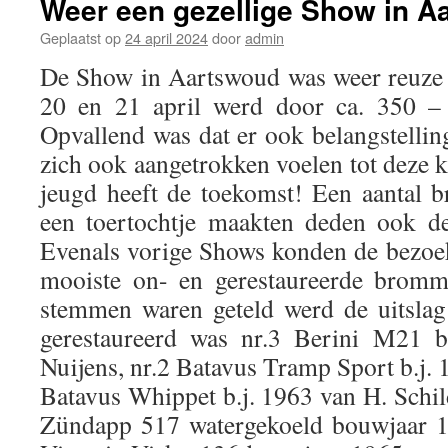
Weer een gezellige Show in A
Geplaatst op
24 april 2024
door
admin
De Show in Aartswoud was weer reuze 
20 en 21 april werd door ca. 350 –
Opvallend was dat er ook belangstellin
zich ook aangetrokken voelen tot deze 
jeugd heeft de toekomst! Een aantal 
een toertochtje maakten deden ook d
Evenals vorige Shows konden de bezoe
mooiste on- en gerestaureerde bromm
stemmen waren geteld werd de uitsla
gerestaureerd was nr.3 Berini M21 
Nuijens, nr.2 Batavus Tramp Sport b.j. 
Batavus Whippet b.j. 1963 van H. Schil
Zündapp 517 watergekoeld bouwjaar 19