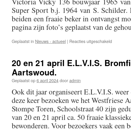
Victoria Vicky 136 bouwjaar 1965 van
Super Sport b.j. 1964 van S. Schilde
beiden een fraaie beker in ontvangst m
pagina zijn foto’s geplaatst van de geh
voor
Geplaatst in
Nieuws - actueel
|
Reacties uitgeschakeld
Weer
een
gezellige
20 en 21 april E.L.V.I.S. Brom
Show
Aartswoud.
in
Aartswoud
Geplaatst op
6 april 2024
door
admin
Ook dit jaar organiseert E.L.V.I.S. wee
deze keer bezoeken we het Westfriese A
Stompe Toren, Schoolstraat 40 zijn ged
van 20 en 21 april ca. 50 fraaie klassie
bewonderen. Voor bezoekers vaak een b