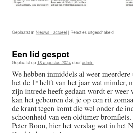
voor
Geplaatst in
Nieuws - actueel
|
Reacties uitgeschakeld
E.L.V.I.S.
lid
Alan
Een lid gespot
Kliffen
Nederland
Geplaatst op
13 augustus 2024
door
admin
kampioen
We hebben inmiddels al weer meerdere 
junioren
grasbaan
het de 1
helft van het jaar wat minder, 
e
2025.
zijn intrede heeft gedaan wordt er weer
kan het gebeuren dat je op een rit zomaa
de krant tegen komt die wel onder de in
schoonheid van een oldtimer bromfiets.
Peter Boon, hier het verslag wat in het