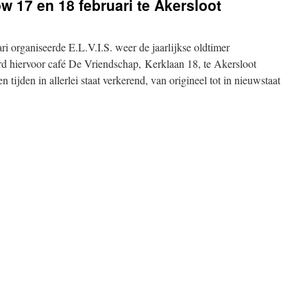
w 17 en 18 februari te Akersloot
i organiseerde E.L.V.I.S. weer de jaarlijkse oldtimer
d hiervoor café De Vriendschap, Kerklaan 18, te Akersloot
tijden in allerlei staat verkerend, van origineel tot in nieuwstaat
or
dtimer
omfietsshow
7
n
8
bruari
ersloot