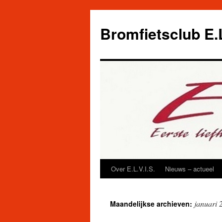
Ga
naar
Bromfietsclub E.L
de
inhoud
Over E.L.V.I.S.
Nieuws – actueel
januari 
Maandelijkse archieven: