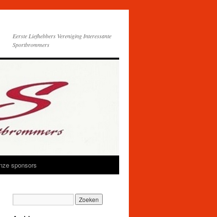
Eerste Liefhebbers Vereniging Interessante
Sportbrommers
nze sponsors