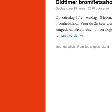
Oldtimer bromfietssho
Geplaatst op
25 januari 2018
door
admin
Op zaterdag 17 en zondag 18 februar
bromfietsshow. Voor de 2e keer wer
aangedaan. Bromfietsen uit vervlogen 
…
Lees verder
→
vo
Meer galerijen
|
Reacties uitgeschakeld
Ol
br
1
e
1
fe
te
Ak