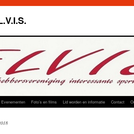
.V.I.S.
Evenementen
Foto’s en films
Lid worden en informatie
Contact
O
2018